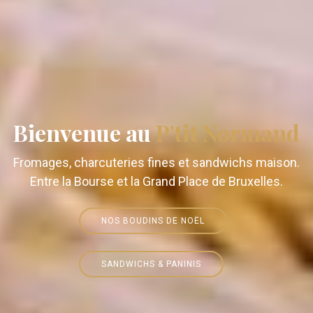
Bienvenue au
P'tit Normand
Fromages, charcuteries fines et sandwichs maison.
Entre la Bourse et la Grand Place de Bruxelles.
NOS BOUDINS DE NOËL
SANDWICHS & PANINIS