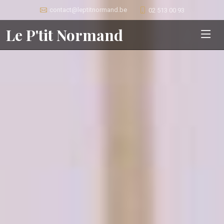
contact@leptitnormand.be
02 513 00 93
Le P'tit Normand